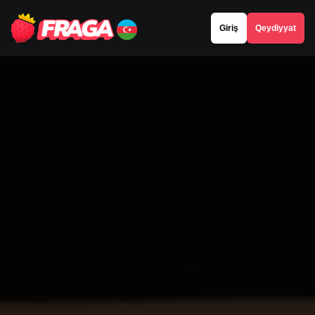
Giriş
Qeydiyyat